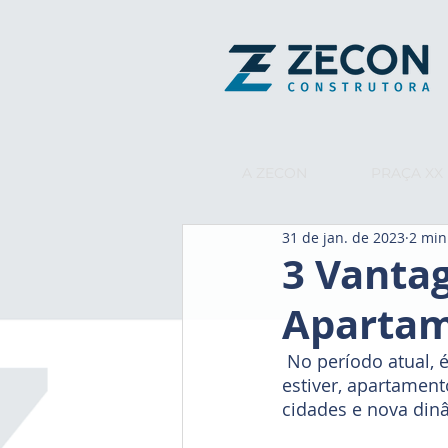
A ZECON
PRAÇA XX
31 de jan. de 2023
2 min
3 Vanta
Aparta
 No período atual, é visto de forma frequente, seja lá qual for a cidade que você 
estiver, apartament
cidades e nova din