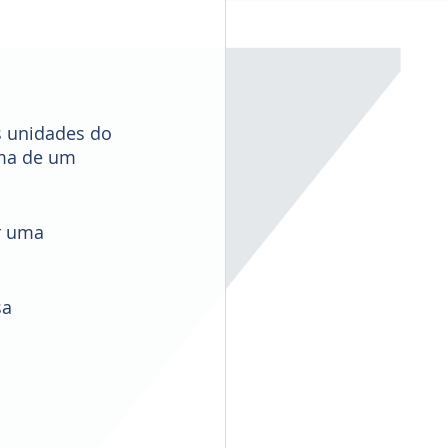
s unidades do 
ima de um 
r uma 
a 