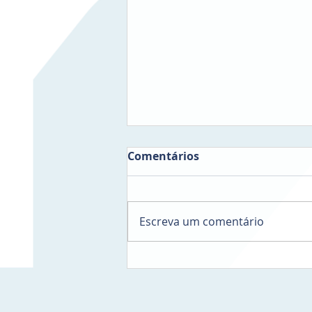
Comentários
Escreva um comentário
Morar em um Andar Alto
ou Baixo: Qual é a Melhor
Opção?