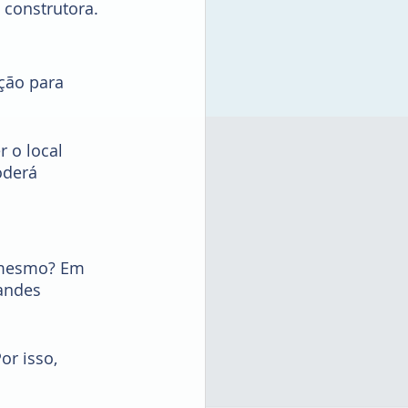
 construtora.
ção para 
 o local 
oderá 
 mesmo? Em 
andes 
r isso, 