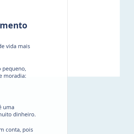
amento 
de vida mais 
o pequeno, 
e moradia:
 é uma 
uito dinheiro.
m conta, pois 