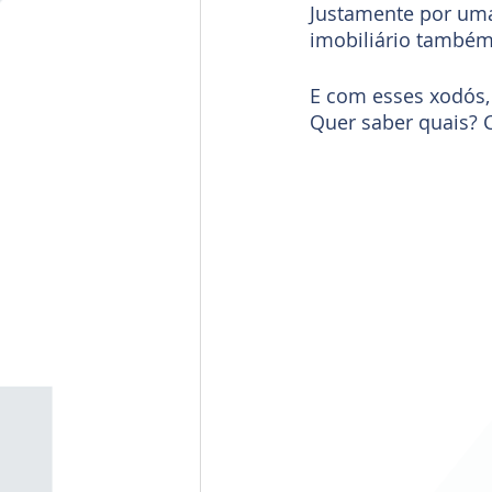
Justamente por uma
imobiliário també
E com esses xodós,
Quer saber quais? C