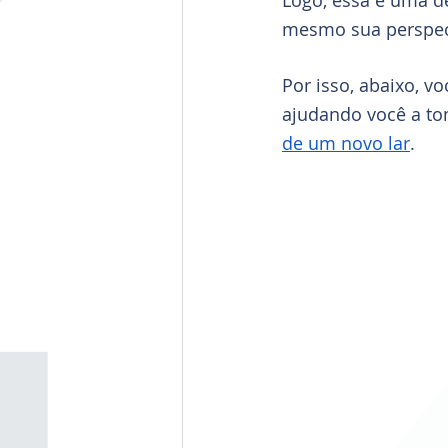
Logo, essa é uma de
mesmo sua perspect
Por isso, abaixo, v
ajudando você a to
de um novo lar
.