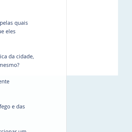
pelas quais 
e eles 
ca da cidade, 
é mesmo?
ente 
fego e das 
rcionar um 