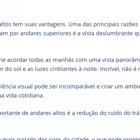
ltos tem suas vantagens. Uma das principais razões 
am por andares superiores é a vista deslumbrante qu
ne acordar todas as manhãs com uma vista panorâmi
 do sol e as luzes cintilantes à noite. Incrível, não 
riência visual pode ser incomparável e criar um ambi
ua vida cotidiana.
ortante de andares altos é a redução do ruído do trá
rá mais isolado dos sons da cidade, o que pode propo