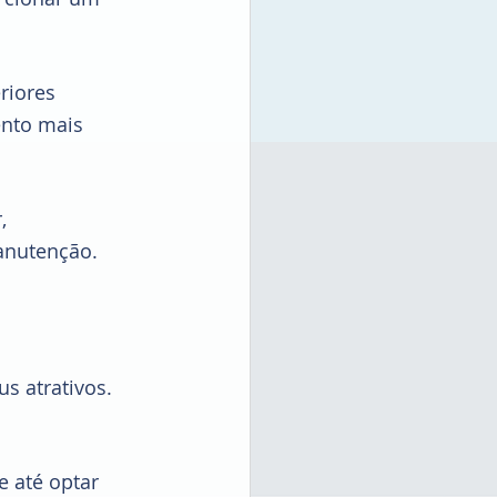
riores 
ento mais 
, 
anutenção.
 atrativos. 
e até optar 