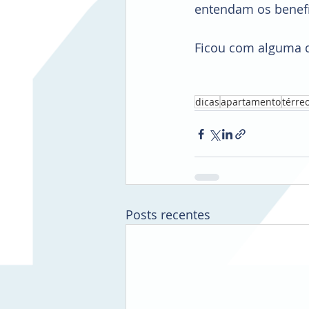
entendam os benefí
Ficou com alguma d
dicas
apartamento
térre
Posts recentes