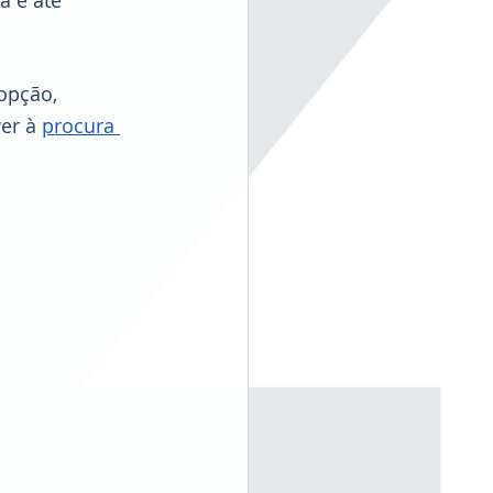
a e até 
opção, 
er à 
procura 