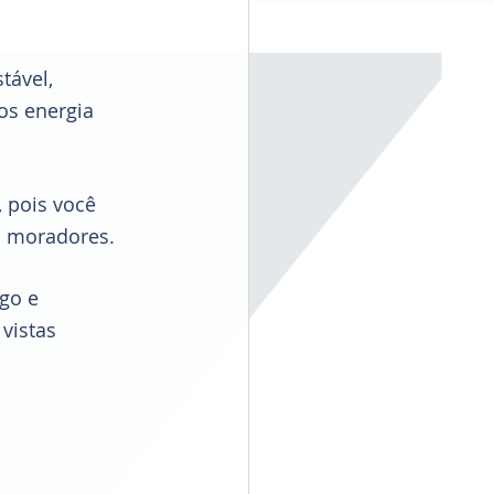
tável, 
s energia 
 pois você 
s moradores.
go e 
vistas 